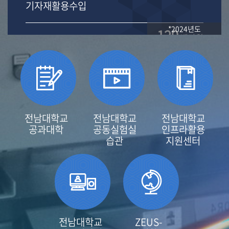
기자재활용수입
*2024년도
129
백만원
전남대학교
전남대학교
전남대학교
공과대학
공동실험실
인프라활용
습관
지원센터
전남대학교
ZEUS-