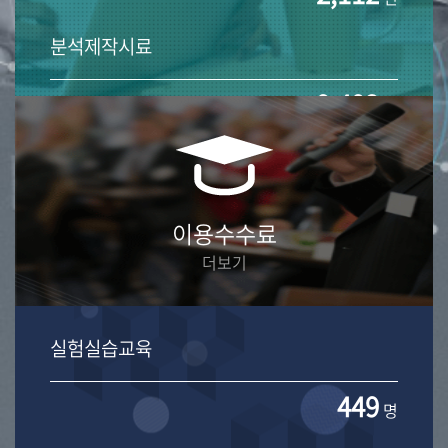
분석제작시료
9,492
개
이용수수료
더보기
실험실습교육
449
명